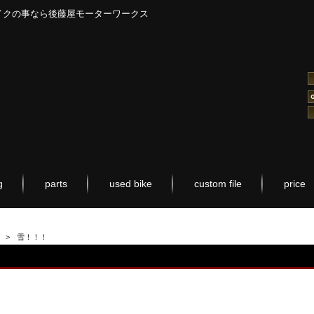
イクの事なら後藤屋モーターワークス
g
parts
used bike
custom file
price
>
雪！！！