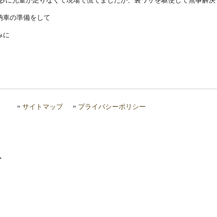
微妙に光量が足りなくて現場で慌てましたが、裏ワザを駆使して無事解決
納車の準備をして
みに
サイトマップ
プライバシーポリシー