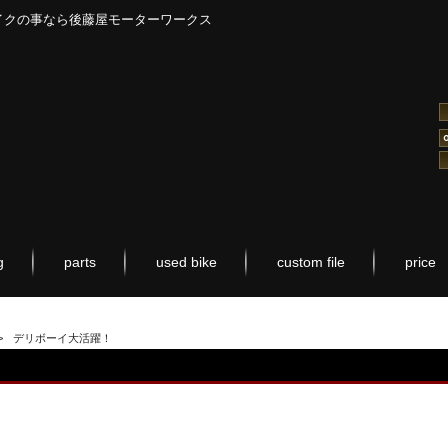
イクの事なら後藤屋モーターワークス
g
parts
used bike
custom file
price
>
デリボーイ大活躍！