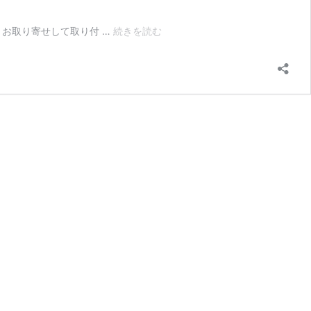
ロ
 お取り寄せして取り付 …
続きを読む
イ
ヤ
ル
エ
ン
フ
ィ
ー
ル
ド
BULLET500
ア
ー
ミ
ー
レ
ス
ト
ア