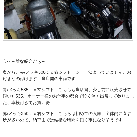
うへ～雑な紹介だぁ～
奥から、赤/メッキ500ｃｃ右シフト シート決まっていません、お
好きなの付けます 当店発の車両です
青/メッキ535ｃｃ左シフト こちらも当店発、少し前に販売させて
頂いた535。オーナー様のお仕事の都合で泣く泣く出戻って参りまし
た、車検付きでお買い得
赤/メッキ350ｃｃ右シフト こちらは初めての入庫。全体的に直す
所が多いので、納車までは結構な時間を頂く事になりそうです