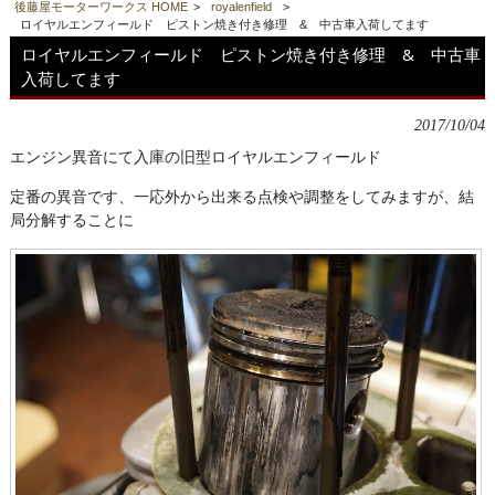
後藤屋モーターワークス HOME
>
royalenfield
>
ロイヤルエンフィールド ピストン焼き付き修理 & 中古車入荷してます
ロイヤルエンフィールド ピストン焼き付き修理 & 中古車
入荷してます
2017/10/04
エンジン異音にて入庫の旧型ロイヤルエンフィールド
定番の異音です、一応外から出来る点検や調整をしてみますが、結
局分解することに