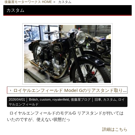
後藤屋モーターワークス HOME
>
カスタム
カスタム
ロイヤルエンフィールド Model Gのリアスタンド取り付け
2026/04/01 │
British
,
custom
,
royalenfield
,
後藤屋ブログ
│
旧車
,
カスタム
,
ロイ
ヤルエンフィールド
ロイヤルエンフィールドのモデルG リアスタンドが付いては
いたのですが、使えない状態だっ
詳細はこちら