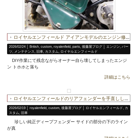
ロイヤルエンフィールド アイアンモデルのエンジン修理＆アマルキャブ取付け
2026/02/24 │
British
,
custom
,
royalenfield
,
parts
,
後藤屋ブログ
│
エンジン
,
パー
ツ
,
メンテナンス
,
旧車
,
カスタム
,
ロイヤルエンフィールド
DIY作業にて残念ながらオーナー自ら壊してしまったエンジ
ン トホホと落ち
詳細はこちら
ロイヤルエンフィールドのリアフェンダーを手直ししてカッコ良くしよう
2026/02/19 │
royalenfield
,
custom
,
後藤屋ブログ
│
ロイヤルエンフィールド
,
カ
スタム
,
旧車
珍しい純正ディープフェンダー サイドの部分の下のライン
が真