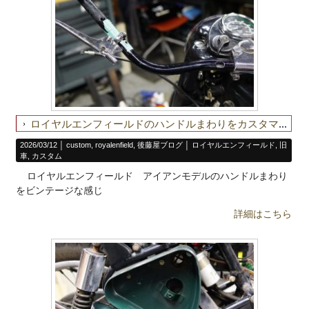
ロイヤルエンフィールドのハンドルまわりをカスタマイズ
2026/03/12 │
custom
,
royalenfield
,
後藤屋ブログ
│
ロイヤルエンフィールド
,
旧
車
,
カスタム
ロイヤルエンフィールド アイアンモデルのハンドルまわり
をビンテージな感じ
詳細はこちら