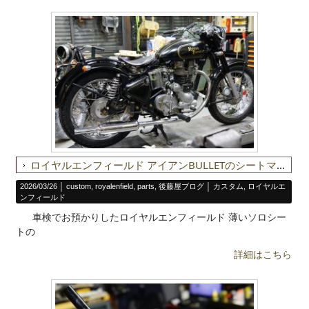
ロイヤルエンフィールド アイアンBULLETのシートマウント加工
2026/03/26 │
custom
,
royalenfield
,
parts
,
後藤屋ブログ
│
カスタム
,
ロイヤルエ
ンフィールド
車検でお預かりしたロイヤルエンフィールド 薄いソロシー
トの
詳細はこちら