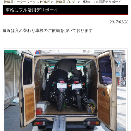
後藤屋モーターワークス HOME
>
後藤屋ブログ
>
車検にフル活用デリボーイ
車検にフル活用デリボーイ
2017/02/20
最近は入れ替わり車検のご依頼を頂いております