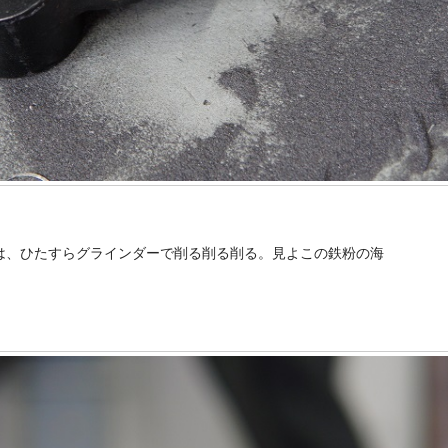
は、ひたすらグラインダーで削る削る削る。見よこの鉄粉の海