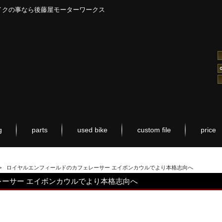
イクの事なら後藤屋モーターワークス
g
parts
used bike
custom file
price
>
ロイヤルエンフィールドのカフェレーサー エイボンカウルでより本格志向へ
ーサー エイボンカウルでより本格志向へ