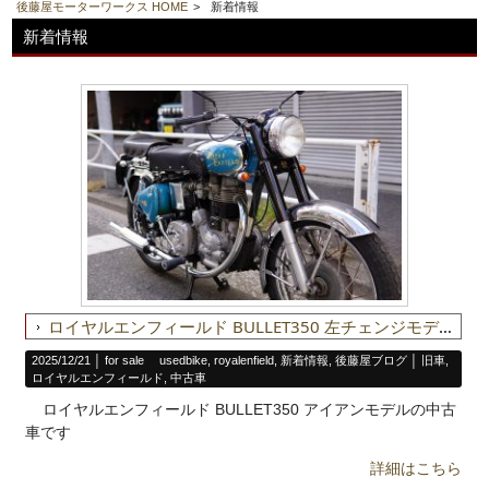
後藤屋モーターワークス HOME
>
新着情報
新着情報
ロイヤルエンフィールド BULLET350 左チェンジモデルの中古車
2025/12/21 │
for sale usedbike
,
royalenfield
,
新着情報
,
後藤屋ブログ
│
旧車
,
ロイヤルエンフィールド
,
中古車
ロイヤルエンフィールド BULLET350 アイアンモデルの中古
車です
詳細はこちら