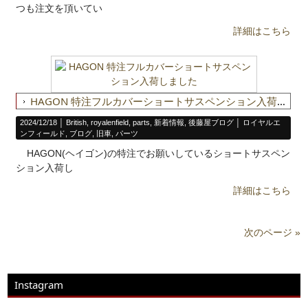
つも注文を頂いてい
詳細はこちら
HAGON 特注フルカバーショートサスペンション入荷しました
2024/12/18 │
British
,
royalenfield
,
parts
,
新着情報
,
後藤屋ブログ
│
ロイヤルエ
ンフィールド
,
ブログ
,
旧車
,
パーツ
HAGON(ヘイゴン)の特注でお願いしているショートサスペン
ション入荷し
詳細はこちら
次のページ »
Instagram