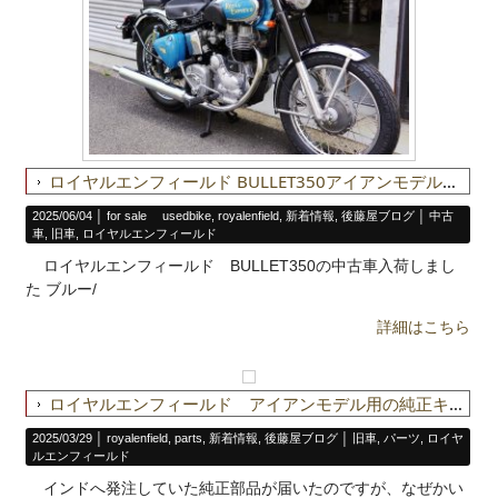
ロイヤルエンフィールド BULLET350アイアンモデルの中古車入荷しました
2025/06/04 │
for sale usedbike
,
royalenfield
,
新着情報
,
後藤屋ブログ
│
中古
車
,
旧車
,
ロイヤルエンフィールド
ロイヤルエンフィールド BULLET350の中古車入荷しまし
た ブルー/
詳細はこちら
ロイヤルエンフィールド アイアンモデル用の純正キャブレター
2025/03/29 │
royalenfield
,
parts
,
新着情報
,
後藤屋ブログ
│
旧車
,
パーツ
,
ロイヤ
ルエンフィールド
インドへ発注していた純正部品が届いたのですが、なぜかい