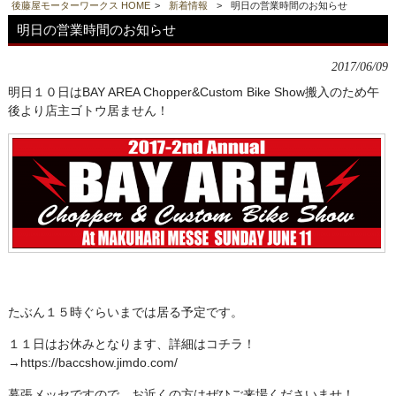
後藤屋モーターワークス HOME
>
新着情報
>
明日の営業時間のお知らせ
明日の営業時間のお知らせ
2017/06/09
明日１０日はBAY AREA Chopper&Custom Bike Show搬入のため午
後より店主ゴトウ居ません！
たぶん１５時ぐらいまでは居る予定です。
１１日はお休みとなります、詳細はコチラ！
→https://baccshow.jimdo.com/
幕張メッセですので、お近くの方はぜひご来場くださいませ！